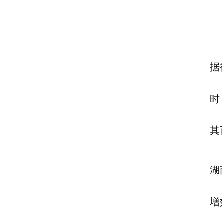
据
时
其
湖
增