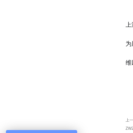
上
为
维
上
ZW