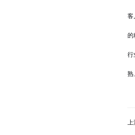
客
的
行
熟
上