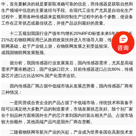
中，首先要解决的就是要获取准确可靠的信息，而传感器是获取自然和
生产领域中信息的主要途径与手段。在现代工业生产尤其是自动化生产
过程中，要用各种传感器来监视和控制生产过程中的各个参数，使设备
工作在正常状态或最佳状态，并使产品达到最好的质量。
十二五规划我国行业产值年均增长20%RFID标签未来5年年均增长
21%左右物联网应用已从政府政策扶持进入市场导入期，传感器作为物
联网基础，处于产业链上游，在物联网发展之初受益较深。但传感器已
成我国物联网发展瓶颈。
据分析，我国传感器行业发展落后，国内传感器需求，尤其是高端
需求严重依赖进口，国产化缺口巨大，目前传感器进口占比80%，传感
器芯片进口占比达90%.国产化需求迫切。
国内传感器厂商占据中低端市场从发展态势看，国内传感器厂商有
三种情况：
一是民营或合资企业的产品占据了中低端市场，传统技术和装备手
段可以满足绝大多数产品的制造要求，市场发展状态良好。除个别厂家
在个别品种方面将国外生产的芯片拿到国内封装出相关产品、占据市场
较大份额外，其他高端产品均是国外厂商在垄断。
二随着物联网等新兴产业的兴起，产业成为世界各国在高新技术发