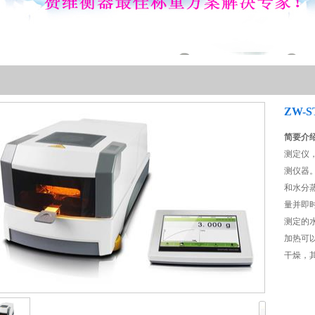
ZW-
简要介
测定仪
测仪器
和水分
量并即
测定的
加热可
干燥，