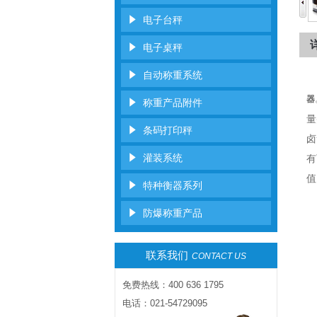
电子台秤
电子桌秤
自动称重系统
器
称重产品附件
量
条码打印秤
卤
灌装系统
有
值
特种衡器系列
防爆称重产品
联系我们
CONTACT US
免费热线：400 636 1795
电话：021-54729095