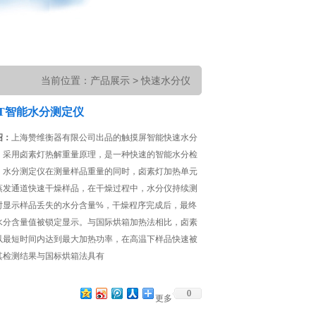
当前位置
：
产品展示
>
快速水分仪
ST智能水分测定仪
绍：
上海赞维衡器有限公司出品的触摸屏智能快速水分
，采用卤素灯热解重量原理，是一种快速的智能水分检
。水分测定仪在测量样品重量的同时，卤素灯加热单元
蒸发通道快速干燥样品，在干燥过程中，水分仪持续测
时显示样品丢失的水分含量%，干燥程序完成后，最终
水分含量值被锁定显示。与国际烘箱加热法相比，卤素
以最短时间内达到最大加热功率，在高温下样品快速被
其检测结果与国标烘箱法具有
0
更多