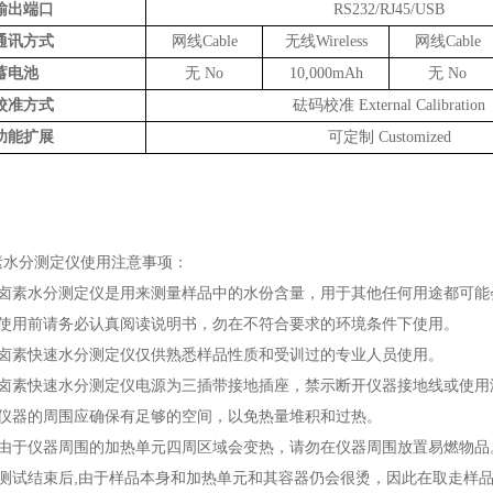
输出端口
RS232/RJ45/USB
通讯方式
网线Cable
无线Wireless
网线Cable
蓄电池
无 No
10,000mAh
无 No
校准方式
砝码校准 External Calibration
功能扩展
可定制 Customized
素水分测定仪使用注意事项：
、卤素水分测定仪是用来测量样品中的水份含量，用于其他任何用途都可能
、使用前请务必认真阅读说明书，勿在不符合要求的环境条件下使用。
、卤素快速水分测定仪仅供熟悉样品性质和受训过的专业人员使用。
、卤素快速水分测定仪电源为三插带接地插座，禁示断开仪器接地线或使用
、仪器的周围应确保有足够的空间，以免热量堆积和过热。
、由于仪器周围的加热单元四周区域会变热，请勿在仪器周围放置易燃物品
、测试结束后,由于样品本身和加热单元和其容器仍会很烫，因此在取走样