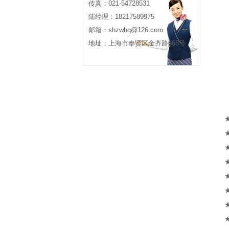
传真：021-54728531
陆经理：18217589975
邮箱：shzwhq@126.com
地址：上海市奉贤区金齐路868号
Z
★
★
★
★
★
★
★
★S