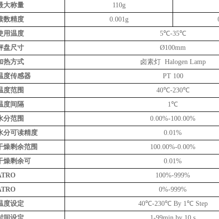
最大称量
110g
读数精度
0.001g
使用温度
5℃-35℃
秤盘尺寸
Ø100mm
加热方式
卤素灯 Halogen Lamp
温度传感器
PT 100
温度范围
40℃-230℃
温度间隔
1℃
水分范围
0.00%-100.00%
水分可读精度
0.01%
干燥剩余范围
100.00%-0.00%
干燥剩余可
0.01%
ATRO
100%-999%
ATRO
0%-999%
温度设定
40℃-230℃ By 1℃ Step
时间设定
1-99min by 10 s